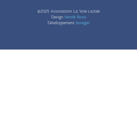
©2025 Association La Voie Lactée
Design
Nicole Rossi
Développement
boregar