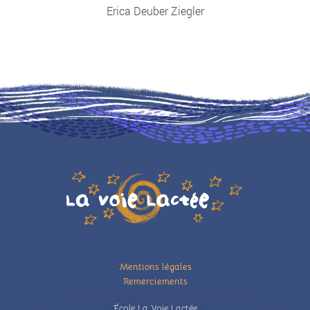
Erica Deuber Ziegler
Illustration
Pied
Mentions légales
de
Remerciements
page
École La Voie Lactée