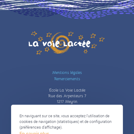
Illustration
Pied
Mentions légales
de
Remerciements
page
École La Voie Lactée
Rue des Arpenteurs 7
1217 Meyrin
+41 22 785 02 02
ecole@lavoielactee.ch
En naviguant sur ce site, vous acceptez l'utilisation de
cookies de navigation (statistiques) et de configuration
(préférences d'affichage).
©2025 Association La Voie Lactée
En savoir plus